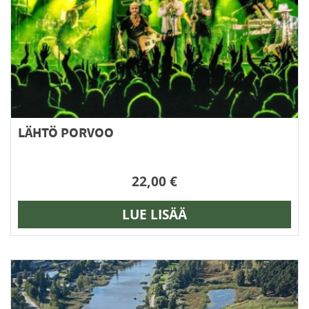
valinnat
tuotteen
sivulla.
LÄHTÖ PORVOO
22,00
€
LUE LISÄÄ
Tällä
tuotteella
on
useampi