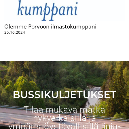
Olemme Porvoon ilmastokumppani
25.10.2024
BUSSIKULJETUKSET
Tilaa mukava matka
nykyaikaisilla ja
ympäristöystävällisillä linja-