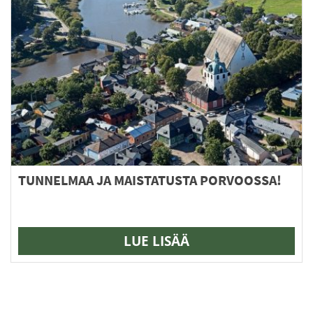
muunnelma.
Voit
tehdä
valinnat
tuotteen
sivulla.
TUNNELMAA JA MAISTATUSTA PORVOOSSA!
LUE LISÄÄ