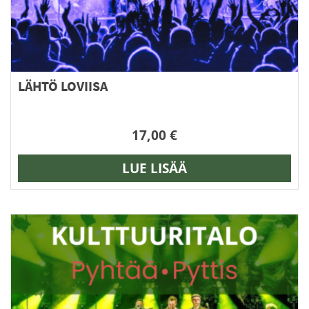
sivulla.
LÄHTÖ LOVIISA
17,00
€
LUE LISÄÄ
Tällä
tuotteella
on
useampi
muunnelma.
Voit
tehdä