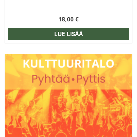
18,00
€
LUE LISÄÄ
Tällä
tuotteella
on
useampi
muunnelma.
Voit
tehdä
valinnat
tuotteen
sivulla.