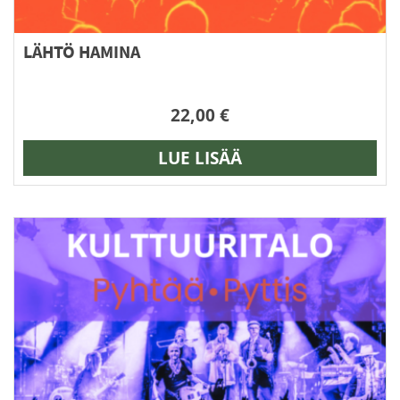
LÄHTÖ HAMINA
22,00
€
LUE LISÄÄ
Tällä
tuotteella
on
useampi
muunnelma.
Voit
tehdä
valinnat
tuotteen