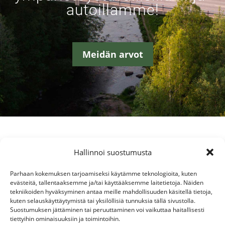
autoillamme!
Meidän arvot
Hallinnoi suostumusta
Parhaan kokemuksen tarjoamiseksi käytämme teknologioita, kuten
evästeitä, tallentaaksemme ja/tai käyttääksemme laitetietoja. Näiden
tekniikoiden hyväksyminen antaa meille mahdollisuuden käsitellä tietoja,
kuten selauskäyttäytymistä tai yksilöllisiä tunnuksia tällä sivustolla.
Suostumuksen jättäminen tai peruuttaminen voi vaikuttaa haitallisesti
tiettyihin ominaisuuksiin ja toimintoihin.