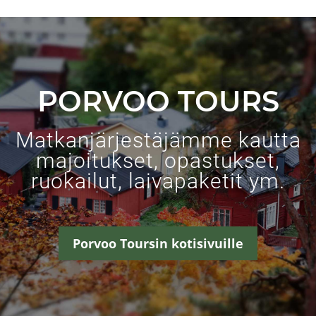
PORVOO TOURS
Matkanjärjestäjämme kautta
majoitukset, opastukset,
ruokailut, laivapaketit ym.
Porvoo Toursin kotisivuille