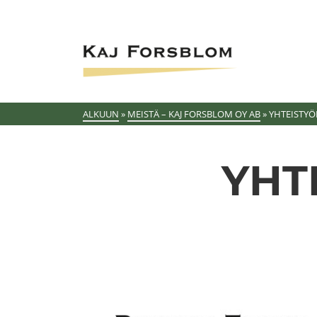
ALKUUN
»
MEISTÄ – KAJ FORSBLOM OY AB
»
YHTEISTY
YHT